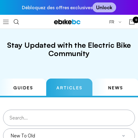
Passer
Unlock
Débloquez des offres exclusives
au
contenu
0
Langue
FR
EBIKEBC
Navigation
Stay Updated with the Electric Bike
Community
GUIDES
ARTICLES
NEWS
New To Old